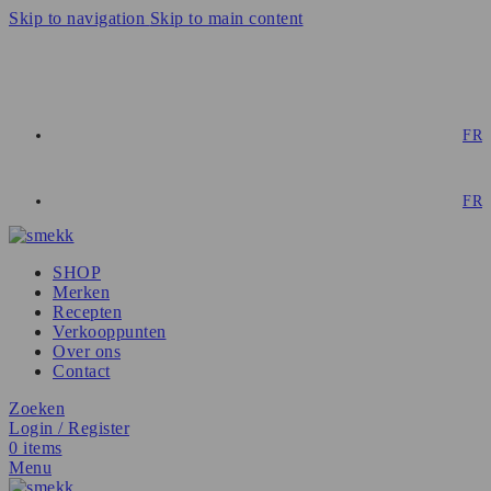
Skip to navigation
Skip to main content
Smmmmmmmmmmmmakelijk!
Voor 12 uur besteld
, morgen in huis!
Gratis proevertjes
bij elke bestelling
FR
Smmmmmmmmmmmmakelijk!
FR
SHOP
Merken
Recepten
Verkooppunten
Over ons
Contact
Zoeken
Login / Register
0
items
Menu