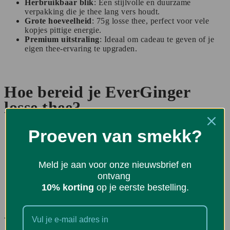
Herbruikbaar blik
: Een stijlvolle en duurzame
verpakking die je thee lang vers houdt.
Grote hoeveelheid
: 75g losse thee, perfect voor vele
kopjes pittige energie.
Premium uitstraling
: Ideaal om cadeau te geven of je
eigen thee-ervaring te upgraden.
Hoe bereid je EverGinger
losse thee?
Proeven van smekk?
Voeg 2g losse thee toe aan een theezeef of theefilter.
Giet 200 ml heet water (100°C) over de thee.
Laat 6-8 minuten trekken, afhankelijk van je
smaakvoorkeur.
Meld je aan voor onze nieuwsbrief en
Geniet puur, of voeg een schijfje citroen of een beetje
ontvang
honing toe voor een extra dimensie.
10% korting
op je eerste bestelling.
Wanneer gemberthee