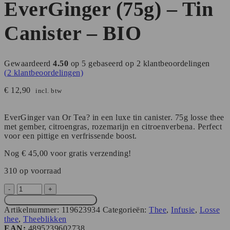
EverGinger (75g) – Tin
Canister – BIO
Gewaardeerd
4.50
op 5 gebaseerd op
2
klantbeoordelingen
(
2
klantbeoordelingen)
€
12,90
incl. btw
EverGinger van Or Tea? in een luxe tin canister. 75g losse thee
met gember, citroengras, rozemarijn en citroenverbena. Perfect
voor een pittige en verfrissende boost.
Nog
€
45,00
voor gratis verzending!
310 op voorraad
EverGinger
(75g)
Toevoegen aan winkelwagen
–
Artikelnummer:
119623934
Categorieën:
Thee
,
Infusie
,
Losse
Tin
thee
,
Theeblikken
Canister
EAN:
4895239602738