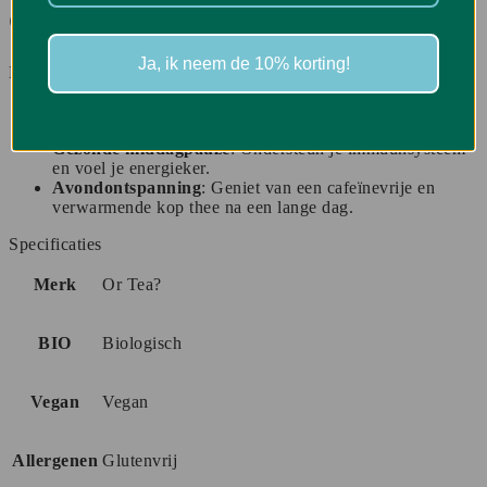
drinken?
Ja, ik neem de 10% korting!
EverGinger van Or Tea? is ideaal als:
Ochtendoppepper
: Start je dag met een pittige en
verfrissende boost.
Gezonde middagpauze
: Ondersteun je immuunsysteem
en voel je energieker.
Avondontspanning
: Geniet van een cafeïnevrije en
verwarmende kop thee na een lange dag.
Specificaties
Merk
Or Tea?
BIO
Biologisch
Vegan
Vegan
Allergenen
Glutenvrij