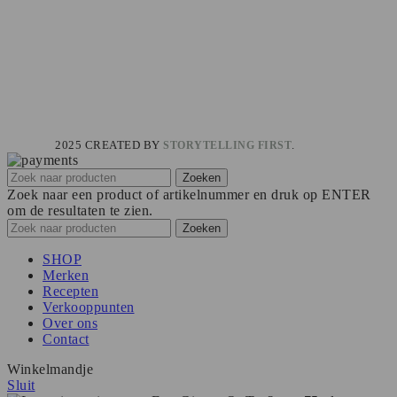
Over ons
Smekk blog
Workshops
Sales ondersteuning
Klantenservice
Verzending & retourneren
Privacy policy & cookies
Algemene voorwaarden
SMEKK
2025 CREATED BY
.
STORYTELLING FIRST
Zoeken
Zoek naar een product of artikelnummer en druk op ENTER
om de resultaten te zien.
Zoeken
SHOP
Merken
Recepten
Verkooppunten
Over ons
Contact
Winkelmandje
Sluit