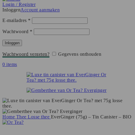
Login / Register
Inloggen
Account aanmaken
Vereist
E-mailadres
*
Vereist
Wachtwoord
*
Inloggen
Wachtwoord vergeten?
Gegevens onthouden
0
items
Home
Thee
Losse thee
EverGinger (75g) – Tin Canister – BIO