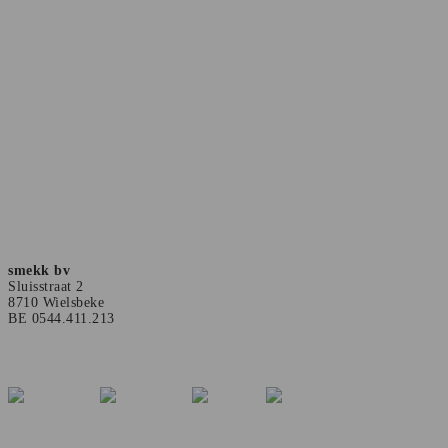
smekk bv
Sluisstraat 2
8710 Wielsbeke
BE 0544.411.213
+32 56 19 76 50
info@smekk.be
Merken